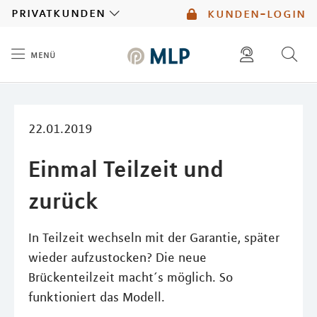
MLP
privatkunden
kunden-login
menü
Inhalt
diese website durchsuchen
mlp berater finden
22.01.2019
Einmal Teilzeit und
zurück
In Teilzeit wechseln mit der Garantie, später
wieder aufzustocken? Die neue
Brückenteilzeit macht´s möglich. So
funktioniert das Modell.