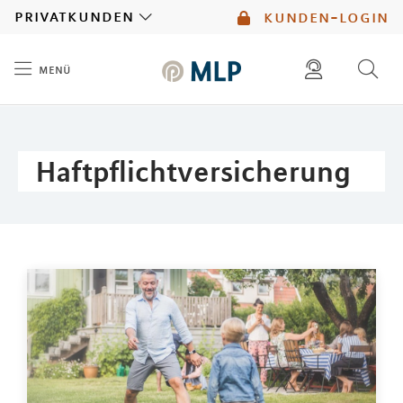
MLP
privatkunden
kunden-login
menü
Inhalt
diese website durchsuchen
mlp berater finden
Haftpflichtversicherung